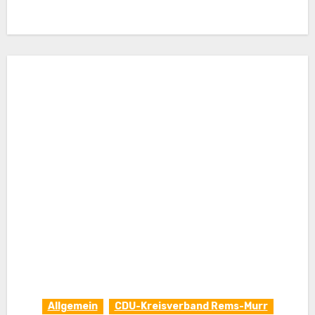
Allgemein
CDU-Kreisverband Rems-Murr