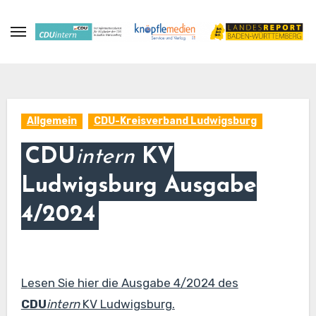
Zum
Inhalt
springen
Allgemein
CDU-Kreisverband Ludwigsburg
CDU
intern
KV
Ludwigsburg Ausgabe
4/2024
Lesen Sie hier die Ausgabe 4/2024 des
CDU
intern
KV Ludwigsburg.