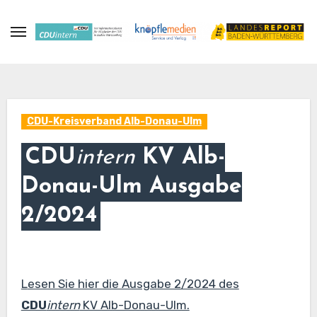
Zum
Inhalt
springen
CDU-Kreisverband Alb-Donau-Ulm
CDU
intern
KV Alb-
Donau-Ulm Ausgabe
2/2024
Lesen Sie hier die Ausgabe 2/2024 des
CDU
intern
KV Alb-Donau-Ulm.