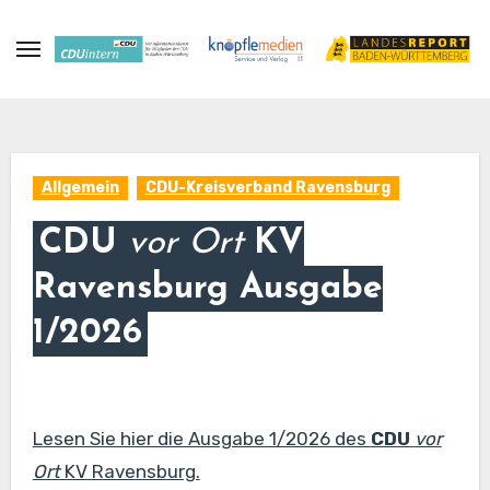
Zum
Inhalt
springen
Allgemein
CDU-Kreisverband Ravensburg
CDU
vor Ort
KV
Ravensburg Ausgabe
1/2026
Lesen Sie hier die Ausgabe 1/2026 des
CDU
vor
Ort
KV Ravensburg.