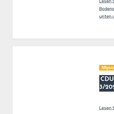
Lesen 
Bodense
unten u
Allgem
CDU
3/20
Lesen 