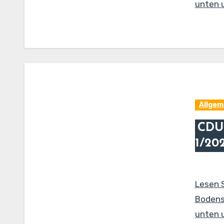
unten u
Allgem
CDU
1/20
Lesen 
Bodense
unten u