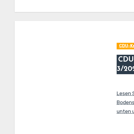
CDU-Kr
CDU
3/20
Lesen 
Bodense
unten u