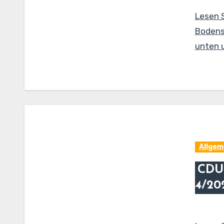
Lesen 
Bodense
unten u
Allgem
CDU
4/20