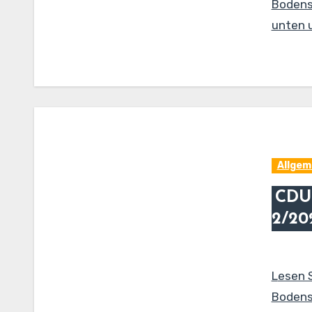
Bodense
unten u
Allgem
CDU
2/20
Lesen 
Bodense